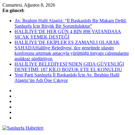
Skip
Cumartesi, Ağustos 8, 2026
to
En güncel:
content
Av. İbrahim Halil Alagöz: “İl Başkanlığı Bir Makam Değil,
Şanlıurfa İçin Büyük Bir Sorumluluktur”
HALİLİYE’DE HER GÜN 4 BİN 898 VATANDAŞA
SICAK YEMEK DESTEĞİ
HALİLİYE’DE EKİPLER EŞ ZAMANLI OLARAK
SAHADAHaliliye Belediyesi, ilçe genelinde ulaşım
konforunu artırmak amacıyla yürüttüğü üstyapı çalışmalarını
aralıksız sürdürüyor.
HALİLİYE BELEDİYESİ’NDEN GIDA GÜVENLİĞİ
DENETİMİ: 187 KİLO BOZUK ETE EL KONULDU
Yeni Parti Şanlıurfa İl Başkanlığı İçin Av. İbrahim Halil
Alagöz’ün Adı Öne Çıkıyor