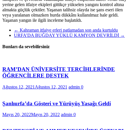
yerine gelen itfaiye ekipleri gittikçe yükselen yangını kontrol altına
almakta güçlük çektiler. Yaşanan talihsiz olayda ise şans eseri ölen
veya yaralanan olmazken hurda dükkânı kullanılmaz hale geldi.
Yaşanan yangın ile ilgili inceleme başlatıldı.
←
Kahraman itfaiye erleri patlamadan son anda kurtuldu
URFA’DA BUĞDAY YÜKLÜ KAMYON DEVRİLDİ
→
Bunları da sevebilirsiniz
RAM’DAN ÜNİVERSİTE TERCİHLERİNDE
ÖĞRENCİLERE DESTEK
Ağustos 12, 2021
Ağustos 12, 2021
admin
0
Şanlıurfa’da Gösteri ve Yürüyüş Yasağı Geldi
Mayıs 20, 2022
Mayıs 20, 2022
admin
0