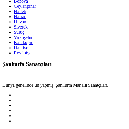
Bozova
Ceylanpınar
Halfeti
Harran
Hilvan
Siverek
Suruç
Viranşehir
Karaköprü
Haliliye
Eyyübiye
Şanlıurfa Sanatçıları
Dünya genelinde ün yapmış, Şanlıurfa Mahalli Sanatçıları.