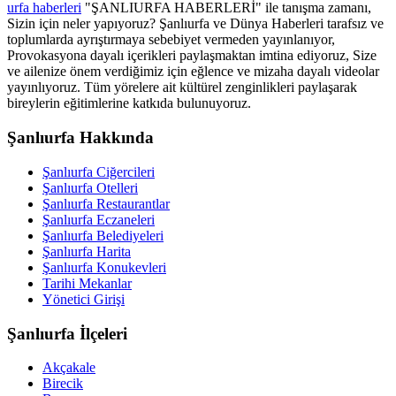
urfa haberleri
"ŞANLIURFA HABERLERİ" ile tanışma zamanı,
Sizin için neler yapıyoruz? Şanlıurfa ve Dünya Haberleri tarafsız ve
toplumlarda ayrıştırmaya sebebiyet vermeden yayınlanıyor,
Provokasyona dayalı içerikleri paylaşmaktan imtina ediyoruz, Size
ve ailenize önem verdiğimiz için eğlence ve mizaha dayalı videolar
yayınlıyoruz. Tüm yörelere ait kültürel zenginlikleri paylaşarak
bireylerin eğitimlerine katkıda bulunuyoruz.
Şanlıurfa Hakkında
Şanlıurfa Ciğercileri
Şanlıurfa Otelleri
Şanlıurfa Restaurantlar
Şanlıurfa Eczaneleri
Şanlıurfa Belediyeleri
Şanlıurfa Harita
Şanlıurfa Konukevleri
Tarihi Mekanlar
Yönetici Girişi
Şanlıurfa İlçeleri
Akçakale
Birecik