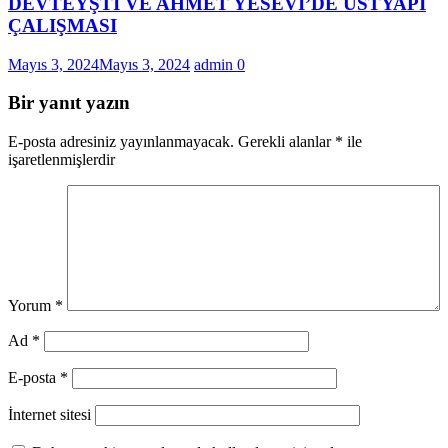
DEVTEYŞTİ VE AHMET YESEVİ’DE ÜSTYAPI
ÇALIŞMASI
Mayıs 3, 2024
Mayıs 3, 2024
admin
0
Bir yanıt yazın
E-posta adresiniz yayınlanmayacak.
Gerekli alanlar
*
ile
işaretlenmişlerdir
Yorum
*
Ad
*
E-posta
*
İnternet sitesi