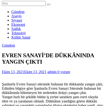
Şanlıurfa
Haberleri
Gündem
Asayiş
Son
Siyaset
Dakika
Ekonomi
Şanlıurfa
Sağlık
Haberleri
Teknoloji
Kültür Sanat
Gündem
EVREN SANAYİ’DE DÜKKÂNINDA
YANGIN ÇIKTI
Ekim 13, 2021
Ekim 13, 2021
admin
0 yorum
Şanlıurfa Evren Sanayi sitesinde bulunan bir dükkanda yangın çıktı.
Edinilen bilgiye göre Şanlıurfa Evren Sanayi Sitesinde bulunan bir
dükkânında bilinmeyen bir nedenden dolayı yangın çıktı.
Yangın hızlı bir şekilde bütün iş yerini sararken şans eseri olayda
ölen ve ya yaralanan olmadı. Dükkânın yandığını gören dükkân
sahipleri ve çevredeki vatandaşlar itfaiye ekiplerini haber verdi. olay