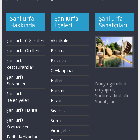
Şanlıurfa
Şanlıurfa
Şanlıurfa
Hakkında
İlçeleri
Sanatçıları
Şanlıurfa Ciğercileri
Akçakale
Şanlıurfa Otelleri
Birecik
Şanlıurfa
Bozova
Restaurantlar
Ceylanpınar
Şanlıurfa
Halfeti
Dünya genelinde
Eczaneleri
ün yapmış,
Harran
Şanlıurfa
Şanlıurfa Mahalli
Belediyeleri
Hilvan
Sanatçıları.
Şanlıurfa Harita
Siverek
Şanlıurfa
Suruç
Konukevleri
Viranşehir
Tarihi Mekanlar