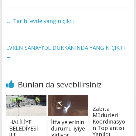
←
Tarihi evde yangın çıktı
EVREN SANAYİ’DE DÜKKÂNINDA YANGIN ÇIKTI
→
Bunları da sevebilirsiniz
Zabıta
Müdürleri
Koordinasyo
HALİLİYE
İtfaiye erinin
n Toplantısı
BELEDİYESİ
durumu iyiye
Yapıldı
İLE
gidiyor