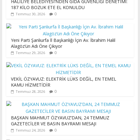
HALİLİYE BELEDİYESİ’NDEN GIDA GÜVENLİĞİ DENETİMİ:
187 KİLO BOZUK ETE EL KONULDU
0
Temmuz 30, 2026
Yeni Parti Şanlıurfa İl Başkanlığı İçin Av. İbrahim Halil
Alagöz’ün Adı Öne Çıkıyor
0
Temmuz 29, 2026
VEKİL ÖZYAVUZ: ELEKTRİK LÜKS DEĞİL, EN TEMEL
KAMU HİZMETİDİR
0
Temmuz 28, 2026
BAŞKAN MAHMUT ÖZYAVUZ’DAN, 24 TEMMUZ
GAZETECİLER VE BASIN BAYRAMI MESAJI
0
Temmuz 24, 2026