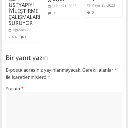
ÜSTYAPIYI
Mayıs 25, 2022
Şubat 21, 2022
İYİLEŞTİRME
0
0
ÇALIŞMALARI
SÜRÜYOR
Ağustos 7,
2024
0
Bir yanıt yazın
E-posta adresiniz yayınlanmayacak.
Gerekli alanlar
*
ile işaretlenmişlerdir
Yorum
*