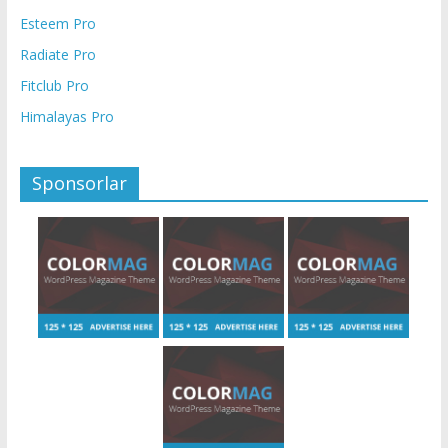
Esteem Pro
Radiate Pro
Fitclub Pro
Himalayas Pro
Sponsorlar