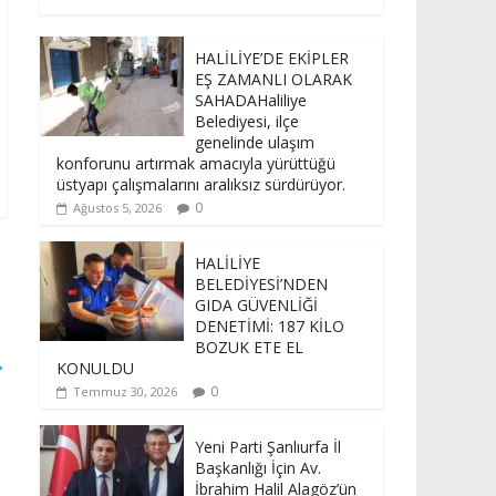
HALİLİYE’DE EKİPLER
EŞ ZAMANLI OLARAK
SAHADAHaliliye
Belediyesi, ilçe
genelinde ulaşım
konforunu artırmak amacıyla yürüttüğü
üstyapı çalışmalarını aralıksız sürdürüyor.
0
Ağustos 5, 2026
HALİLİYE
BELEDİYESİ’NDEN
GIDA GÜVENLİĞİ
DENETİMİ: 187 KİLO
BOZUK ETE EL
→
KONULDU
0
Temmuz 30, 2026
Yeni Parti Şanlıurfa İl
Başkanlığı İçin Av.
İbrahim Halil Alagöz’ün