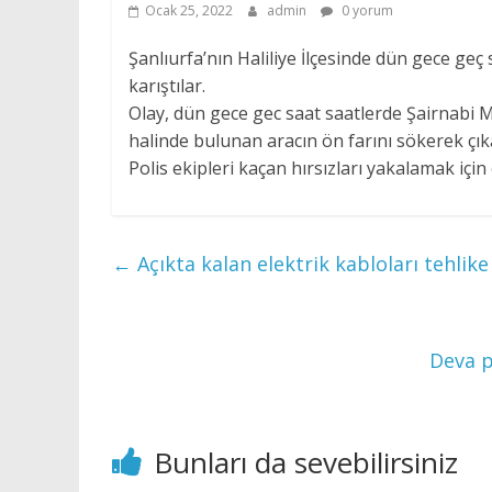
Ocak 25, 2022
admin
0 yorum
Şanlıurfa’nın Haliliye İlçesinde dün gece geç 
karıştılar.
Olay, dün gece gec saat saatlerde Şairnabi M
halinde bulunan aracın ön farını sökerek çıka
Polis ekipleri kaçan hırsızları yakalamak için 
←
Açıkta kalan elektrik kabloları tehlike
Deva p
Bunları da sevebilirsiniz