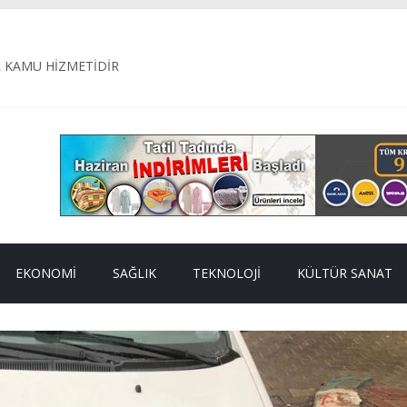
L KAMU HİZMETİDİR
AK YEMEK DESTEĞİ
ye Belediyesi, ilçe genelinde ulaşım konforunu artırmak amacıyla yü
ETİMİ: 187 KİLO BOZUK ETE EL KONULDU
il Alagöz’ün Adı Öne Çıkıyor
EKONOMI
SAĞLIK
TEKNOLOJI
KÜLTÜR SANAT