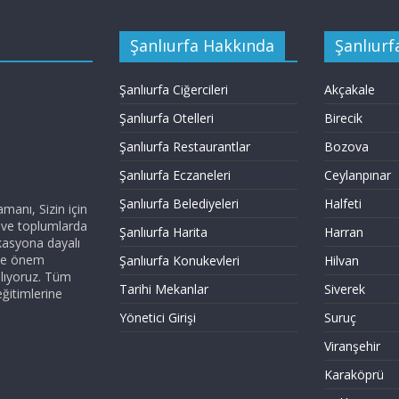
Şanlıurfa Hakkında
Şanlıurfa
Şanlıurfa Ciğercileri
Akçakale
Şanlıurfa Otelleri
Birecik
Şanlıurfa Restaurantlar
Bozova
Şanlıurfa Eczaneleri
Ceylanpınar
Şanlıurfa Belediyeleri
Halfeti
anı, Sizin için
z ve toplumlarda
Şanlıurfa Harita
Harran
kasyona dayalı
ize önem
Şanlıurfa Konukevleri
Hilvan
nlıyoruz. Tüm
Tarihi Mekanlar
Siverek
eğitimlerine
Yönetici Girişi
Suruç
Viranşehir
Karaköprü