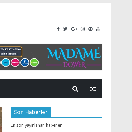
rüttüğü üstyapı çalışmalarını aralıksız sürdürüyor.
Son Haberler
En son yayınlanan haberler