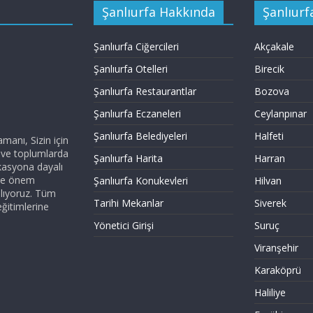
Şanlıurfa Hakkında
Şanlıurfa
Şanlıurfa Ciğercileri
Akçakale
Şanlıurfa Otelleri
Birecik
Şanlıurfa Restaurantlar
Bozova
Şanlıurfa Eczaneleri
Ceylanpınar
Şanlıurfa Belediyeleri
Halfeti
anı, Sizin için
z ve toplumlarda
Şanlıurfa Harita
Harran
kasyona dayalı
ize önem
Şanlıurfa Konukevleri
Hilvan
nlıyoruz. Tüm
Tarihi Mekanlar
Siverek
eğitimlerine
Yönetici Girişi
Suruç
Viranşehir
Karaköprü
Haliliye