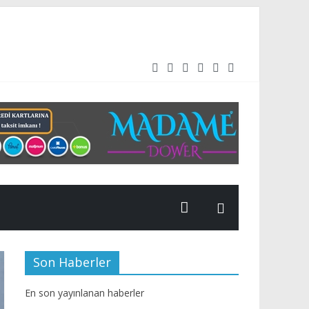
rüttüğü üstyapı çalışmalarını aralıksız sürdürüyor.
Son Haberler
En son yayınlanan haberler