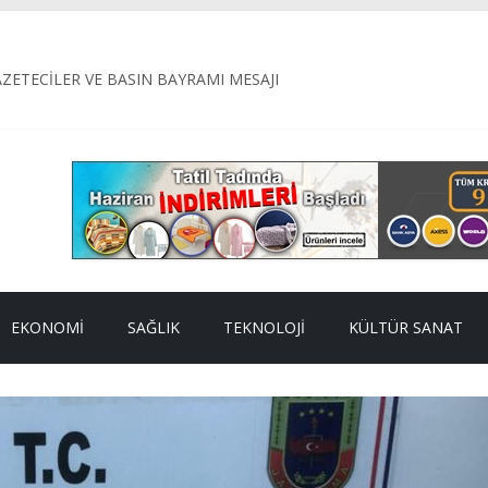
ETECİLER VE BASIN BAYRAMI MESAJI
ye Belediyesi, ilçe genelinde ulaşım konforunu artırmak amacıyla yü
ETİMİ: 187 KİLO BOZUK ETE EL KONULDU
il Alagöz’ün Adı Öne Çıkıyor
L KAMU HİZMETİDİR
EKONOMI
SAĞLIK
TEKNOLOJI
KÜLTÜR SANAT