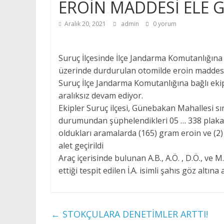
EROİN MADDESİ ELE G
Aralık 20, 2021
admin
0 yorum
Suruç İlçesinde İlçe Jandarma Komutanlığına 
üzerinde durdurulan otomilde eroin maddesi ve
Suruç İlçe Jandarma Komutanlığına bağlı ekip
aralıksız devam ediyor.
Ekipler Suruç ilçesi, Günebakan Mahallesi sı
durumundan şüphelendikleri 05 … 338 plakalı
oldukları aramalarda (165) gram eroin ve (2)
alet geçirildi
Araç içerisinde bulunan A.B., A.Ö. , D.Ö., ve 
ettiği tespit edilen İ.A. isimli şahıs göz altın
←
STOKÇULARA DENETİMLER ARTTI!