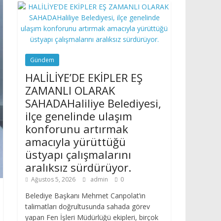
Gündem
HALİLİYE’DE EKİPLER EŞ
ZAMANLI OLARAK
SAHADAHaliliye Belediyesi,
ilçe genelinde ulaşım
konforunu artırmak
amacıyla yürüttüğü
üstyapı çalışmalarını
aralıksız sürdürüyor.
Ağustos 5, 2026
admin
0
Belediye Başkanı Mehmet Canpolat’ın
talimatları doğrultusunda sahada görev
yapan Fen İşleri Müdürlüğü ekipleri, birçok